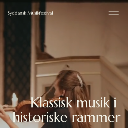
Å
Syddansk Musikfestival
b
n
m
e
n
u
Klassisk musik i 
historiske rammer